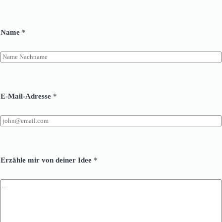
Name
*
*
d
E‑Mail‑Adresse
*
e
i
n
e
r
d
e
i
Erzähle mir von deiner Idee
*
n
e
r